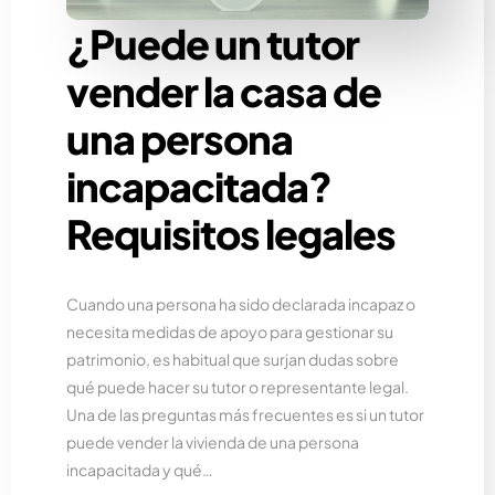
¿Puede un tutor
vender la casa de
una persona
incapacitada?
Requisitos legales
Cuando una persona ha sido declarada incapaz o
necesita medidas de apoyo para gestionar su
patrimonio, es habitual que surjan dudas sobre
qué puede hacer su tutor o representante legal.
Una de las preguntas más frecuentes es si un tutor
puede vender la vivienda de una persona
incapacitada y qué…