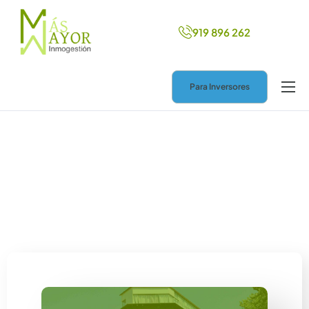
919 896 262
Para Inversores
Inicio
Más ingresos
Nuevo hogar
Ayuda legal
Blog
Contacto