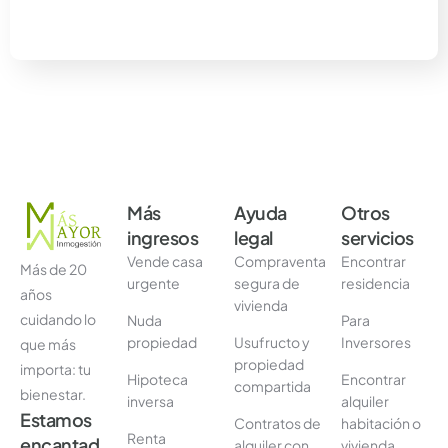
Más
Ayuda
Otros
ingresos
legal
servicios
Vende casa
Compraventa
Encontrar
Más de 20
urgente
segura de
residencia
años
vivienda
cuidando lo
Nuda
Para
propiedad
Usufructo y
Inversores
que más
propiedad
importa: tu
Hipoteca
Encontrar
compartida
bienestar.
inversa
alquiler
Estamos
Contratos de
habitación o
Renta
encantad
alquiler con
vivienda