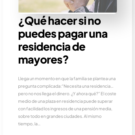
¿Qué hacer si no
puedes pagar una
residencia de
mayores?
Llega un momento en que la familia se plantea una
pregunta complicada:“Necesita una residencia…
pero no nos llega el dinero. ¿Y ahora qué?” El coste
medio de una plaza en residencia puede superar
con facilidad los ingresos de una pensión media,
sobre todo en grandes ciudades. Al mismo
tiempo, la…