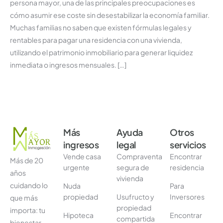
persona mayor, una de las principales preocupaciones es
cómo asumir ese coste sin desestabilizar la economía familiar.
Muchas familias no saben que existen fórmulas legales y
rentables para pagar una residencia con una vivienda,
utilizando el patrimonio inmobiliario para generar liquidez
inmediata o ingresos mensuales. […]
Más
Ayuda
Otros
ingresos
legal
servicios
Vende casa
Compraventa
Encontrar
Más de 20
urgente
segura de
residencia
años
vivienda
cuidando lo
Nuda
Para
propiedad
Usufructo y
Inversores
que más
propiedad
importa: tu
Hipoteca
Encontrar
compartida
bienestar.