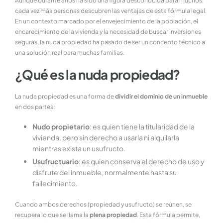
Aunque durante años ha sido una figura desconocida para muchos,
cada vez más personas descubren las ventajas de esta fórmula legal.
En un contexto marcado por el envejecimiento de la población, el
encarecimiento de la vivienda y la necesidad de buscar inversiones
seguras, la nuda propiedad ha pasado de ser un concepto técnico a
una solución real para muchas familias.
¿Qué es la nuda propiedad?
La nuda propiedad es una forma de
dividir el dominio de un inmueble
en dos partes:
Nudo propietario
: es quien tiene la titularidad de la
vivienda, pero sin derecho a usarla ni alquilarla
mientras exista un usufructo.
Usufructuario
: es quien conserva el derecho de uso y
disfrute del inmueble, normalmente hasta su
fallecimiento.
Cuando ambos derechos (propiedad y usufructo) se reúnen, se
recupera lo que se llama la
plena propiedad
. Esta fórmula permite,