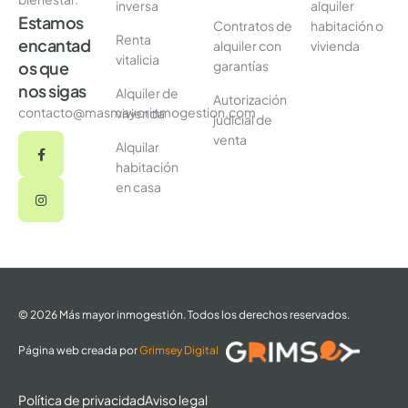
inversa
alquiler
Estamos
Contratos de
habitación o
Renta
encantad
alquiler con
vivienda
vitalicia
garantías
os que
nos sigas
Alquiler de
Autorización
contacto@masmayorinmogestion.com
vivienda
judicial de
venta
Alquilar
habitación
en casa
© 2026 Más mayor inmogestión. Todos los derechos reservados.
Página web creada por
Grimsey Digital
Política de privacidad
Aviso legal