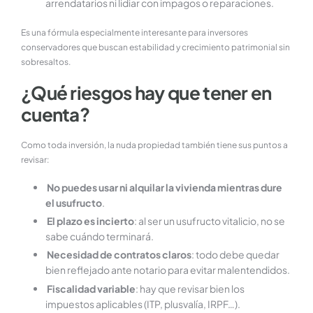
arrendatarios ni lidiar con impagos o reparaciones.
Es una fórmula especialmente interesante para inversores
conservadores que buscan estabilidad y crecimiento patrimonial sin
sobresaltos.
¿Qué riesgos hay que tener en
cuenta?
Como toda inversión, la nuda propiedad también tiene sus puntos a
revisar:
No puedes usar ni alquilar la vivienda mientras dure
el usufructo
.
El plazo es incierto
: al ser un usufructo vitalicio, no se
sabe cuándo terminará.
Necesidad de contratos claros
: todo debe quedar
bien reflejado ante notario para evitar malentendidos.
Fiscalidad variable
: hay que revisar bien los
impuestos aplicables (ITP, plusvalía, IRPF…).