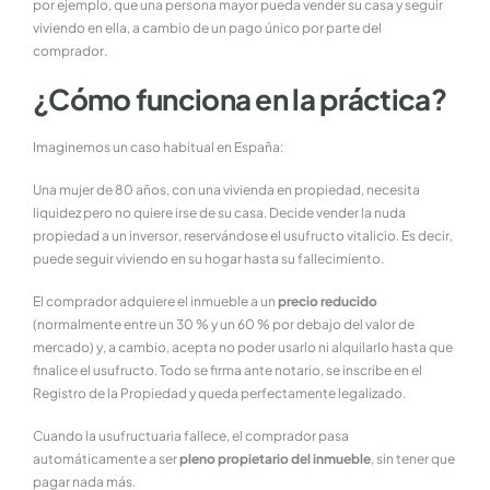
por ejemplo, que una persona mayor pueda vender su casa y seguir
viviendo en ella, a cambio de un pago único por parte del
comprador.
¿Cómo funciona en la práctica?
Imaginemos un caso habitual en España:
Una mujer de 80 años, con una vivienda en propiedad, necesita
liquidez pero no quiere irse de su casa. Decide vender la nuda
propiedad a un inversor, reservándose el usufructo vitalicio. Es decir,
puede seguir viviendo en su hogar hasta su fallecimiento.
El comprador adquiere el inmueble a un
precio reducido
(normalmente entre un 30 % y un 60 % por debajo del valor de
mercado) y, a cambio, acepta no poder usarlo ni alquilarlo hasta que
finalice el usufructo. Todo se firma ante notario, se inscribe en el
Registro de la Propiedad y queda perfectamente legalizado.
Cuando la usufructuaria fallece, el comprador pasa
automáticamente a ser
pleno propietario del inmueble
, sin tener que
pagar nada más.