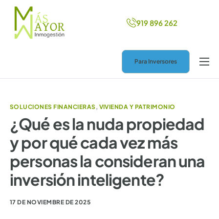
919 896 262
Para Inversores
Inicio
Más ingresos
SOLUCIONES FINANCIERAS
,
VIVIENDA Y PATRIMONIO
Nuevo hogar
¿Qué es la nuda propiedad
y por qué cada vez más
Ayuda legal
personas la consideran una
Blog
inversión inteligente?
Contacto
17 DE NOVIEMBRE DE 2025