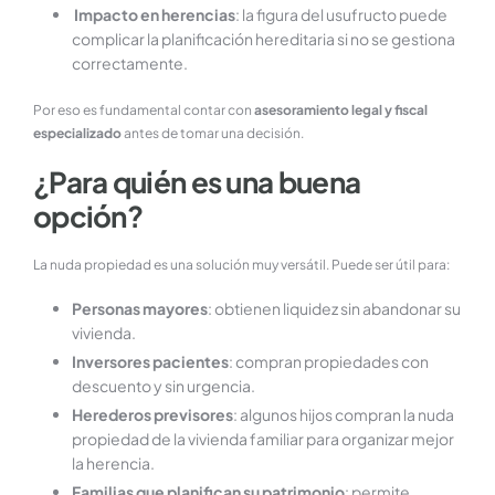
Impacto en herencias
: la figura del usufructo puede
complicar la planificación hereditaria si no se gestiona
correctamente.
Por eso es fundamental contar con
asesoramiento legal y fiscal
especializado
antes de tomar una decisión.
¿Para quién es una buena
opción?
La nuda propiedad es una solución muy versátil. Puede ser útil para:
Personas mayores
: obtienen liquidez sin abandonar su
vivienda.
Inversores pacientes
: compran propiedades con
descuento y sin urgencia.
Herederos previsores
: algunos hijos compran la nuda
propiedad de la vivienda familiar para organizar mejor
la herencia.
Familias que planifican su patrimonio
: permite