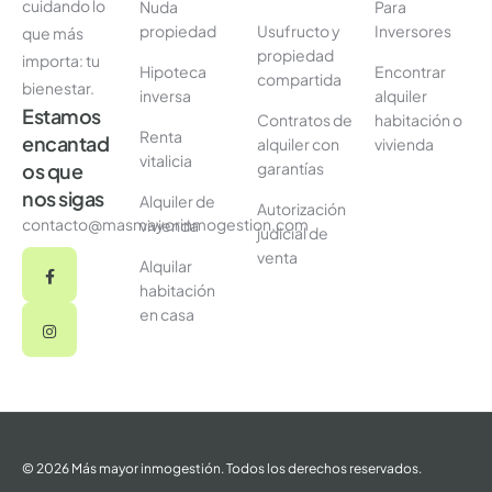
cuidando lo
Nuda
Para
propiedad
Usufructo y
Inversores
que más
propiedad
importa: tu
Hipoteca
Encontrar
compartida
bienestar.
inversa
alquiler
Estamos
Contratos de
habitación o
Renta
encantad
alquiler con
vivienda
vitalicia
garantías
os que
nos sigas
Alquiler de
Autorización
contacto@masmayorinmogestion.com
vivienda
judicial de
venta
Alquilar
habitación
en casa
© 2026 Más mayor inmogestión. Todos los derechos reservados.