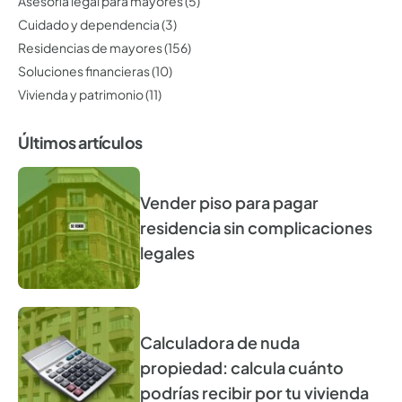
Asesoría legal para mayores
(5)
Cuidado y dependencia
(3)
Residencias de mayores
(156)
Soluciones financieras
(10)
Vivienda y patrimonio
(11)
Últimos artículos
Vender piso para pagar
residencia sin complicaciones
legales
Calculadora de nuda
propiedad: calcula cuánto
podrías recibir por tu vivienda