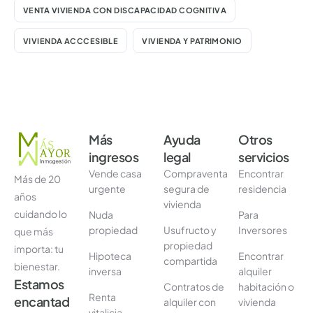
VENTA VIVIENDA CON DISCAPACIDAD COGNITIVA
VIVIENDA ACCCESIBLE
VIVIENDA Y PATRIMONIO
Más
Ayuda
Otros
ingresos
legal
servicios
Vende casa
Compraventa
Encontrar
Más de 20
urgente
segura de
residencia
años
vivienda
cuidando lo
Nuda
Para
propiedad
Usufructo y
Inversores
que más
propiedad
importa: tu
Hipoteca
Encontrar
compartida
bienestar.
inversa
alquiler
Estamos
Contratos de
habitación o
Renta
encantad
alquiler con
vivienda
vitalicia