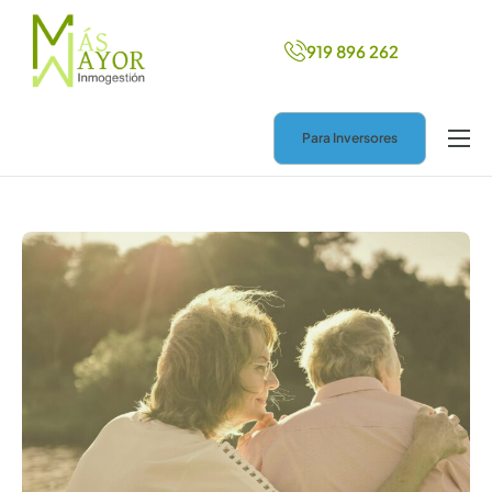
919 896 262
Para Inversores
Inicio
Más ingresos
Nuevo hogar
Ayuda legal
Blog
Contacto