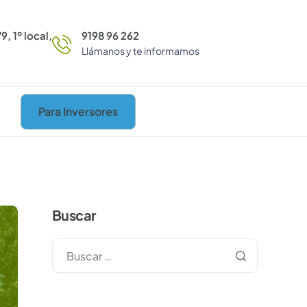
9, 1º local,
9198 96 262
Llámanos y te informamos
Para Inversores
Buscar