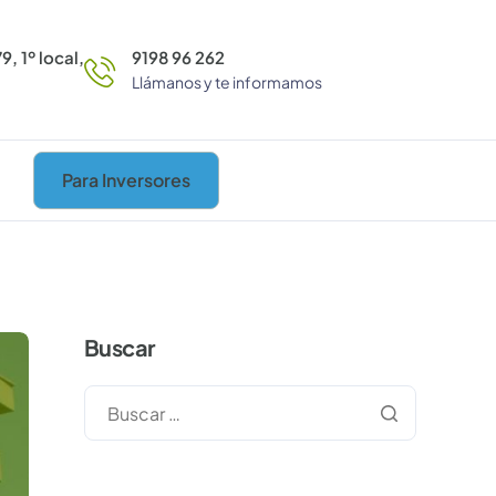
9, 1º local,
9198 96 262
Llámanos y te informamos
Para Inversores
Buscar