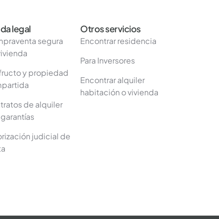
da legal
Otros servicios
praventa segura
Encontrar residencia
vivienda
Para Inversores
fructo y propiedad
Encontrar alquiler
partida
habitación o vivienda
ratos de alquiler
 garantías
rización judicial de
ta