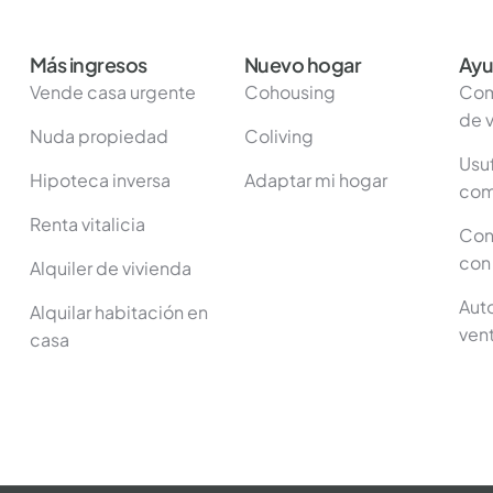
Más ingresos
Nuevo hogar
Ayu
Vende casa urgente
Cohousing
Com
de 
Nuda propiedad
Coliving
Usu
Hipoteca inversa
Adaptar mi hogar
com
Renta vitalicia
Cont
con
Alquiler de vivienda
Auto
Alquilar habitación en
ven
casa