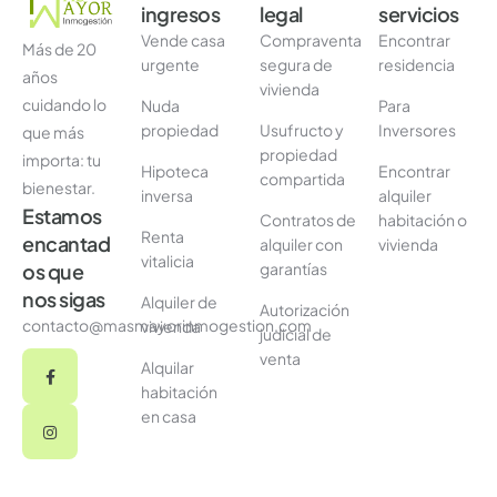
ingresos
legal
servicios
Vende casa
Compraventa
Encontrar
Más de 20
urgente
segura de
residencia
años
vivienda
cuidando lo
Nuda
Para
propiedad
Usufructo y
Inversores
que más
propiedad
importa: tu
Hipoteca
Encontrar
compartida
bienestar.
inversa
alquiler
Estamos
Contratos de
habitación o
Renta
encantad
alquiler con
vivienda
vitalicia
garantías
os que
nos sigas
Alquiler de
Autorización
contacto@masmayorinmogestion.com
vivienda
judicial de
venta
Alquilar
habitación
en casa